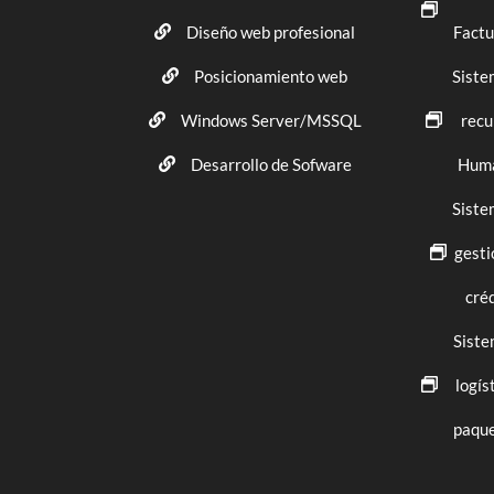
Diseño web profesional
Factu
Posicionamiento web
Siste
Windows Server/MSSQL
recu
Desarrollo de Sofware
Hum
Siste
gesti
cré
Siste
logís
paque