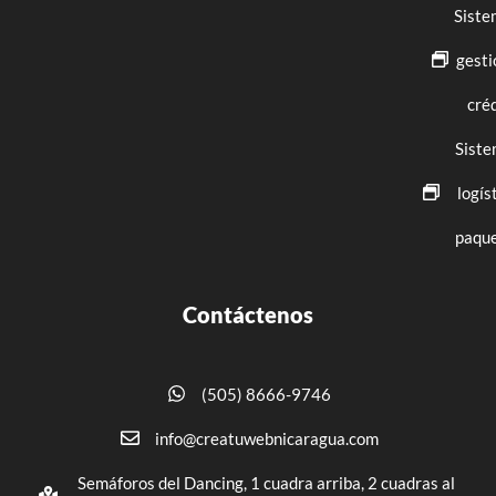
Siste
gesti
cré
Siste
logís
paque
Contáctenos
(505) 8666-9746
info@creatuwebnicaragua.com
Semáforos del Dancing, 1 cuadra arriba, 2 cuadras al