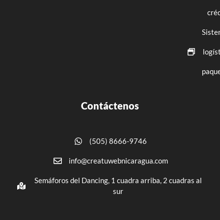
cré
Siste
logís
paque
Contáctenos
(505) 8666-9746
info@creatuwebnicaragua.com
Semáforos del Dancing, 1 cuadra arriba, 2 cuadras al
sur