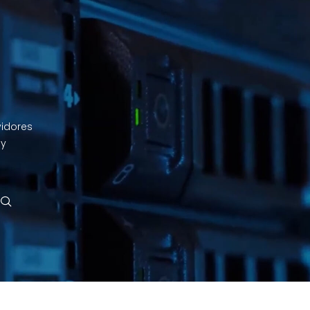
vidores
 y