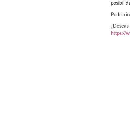
posibilid
Podria i
¿Deseas
https://