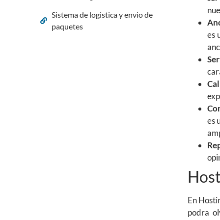
nue
Sistema de logistica y envio de
An
paquetes
es 
anc
Ser
car
Cal
exp
Com
es 
amp
Rep
opi
Host
En Hosti
podra ol