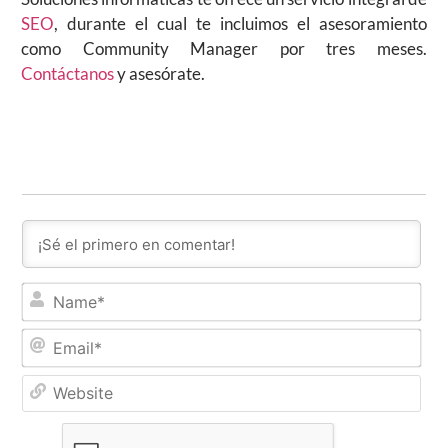
SEO
, durante el cual te incluimos el asesoramiento
como Community Manager por tres meses.
Contáctanos
y asesórate.
Na
Ema
Web