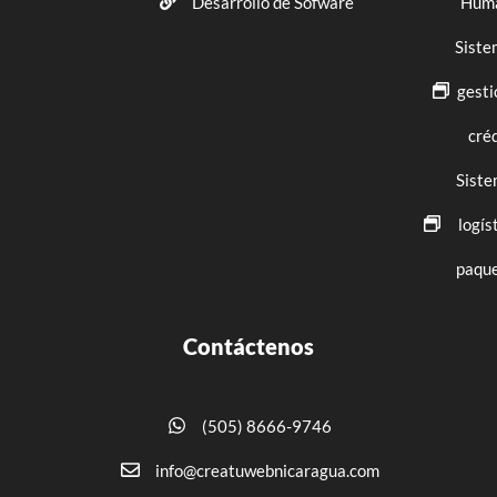
Desarrollo de Sofware
Hum
Siste
gesti
cré
Siste
logís
paque
Contáctenos
(505) 8666-9746
info@creatuwebnicaragua.com