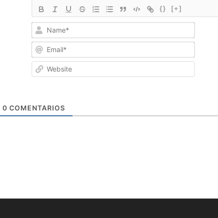
{}
[+]
Name
Email*
Websi
0
COMENTARIOS