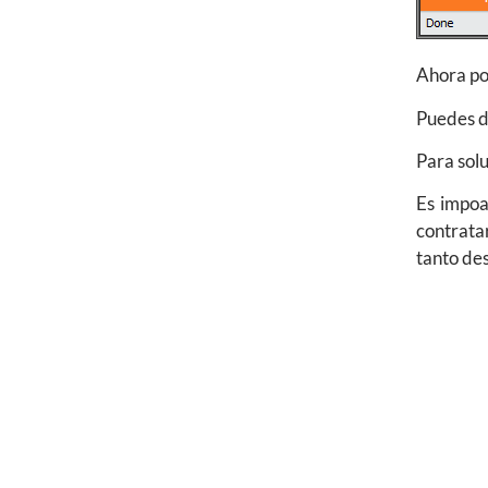
Ahora po
Puedes d
Para solu
Es impoa
contratar
tanto des