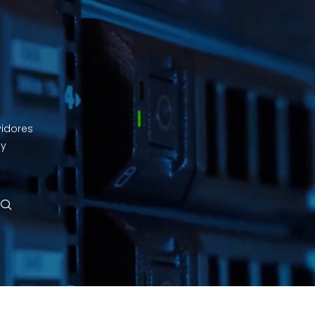
vidores
 y