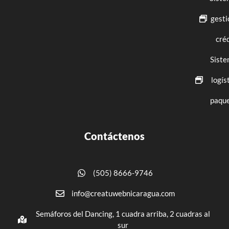
gesti
cré
Siste
logís
paque
Contáctenos
(505) 8666-9746
info@creatuwebnicaragua.com
Semáforos del Dancing, 1 cuadra arriba, 2 cuadras al
sur